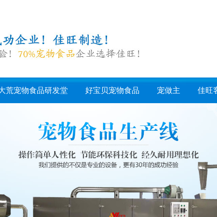
大荒宠物食品研发堂
好宝贝宠物食品
宠做主
佳旺